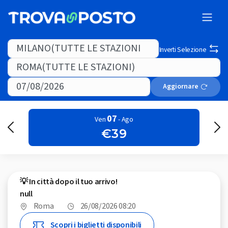
Inverti Selezione
Aggiornare
07
Ven
- Ago
€39
💡 In città dopo il tuo arrivo!
null
Roma
26/08/2026 08:20
Scopri i biglietti disponibili