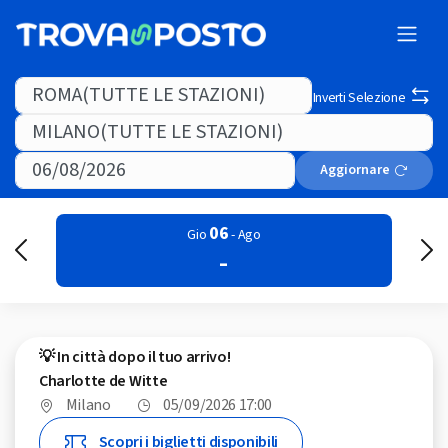
Inverti Selezione
Aggiornare
06
Gio
- Ago
-
💡 In città dopo il tuo arrivo!
Charlotte de Witte
Milano
05/09/2026 17:00
Scopri i biglietti disponibili