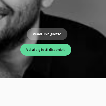
Vendi un biglietto
Vai ai biglietti disponibili