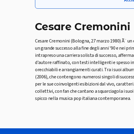
Attiv
Cesare Cremonini
Cesare Cremonini (Bologna, 27 marzo 1980) Ã¨ un c
un grande successo alla fine degli anni '90 e nei p
intrapreso una carriera solista di successo, afferma
d'autore raffinato, con testi intelligenti e spesso
orecchiabili e arrangiamenti curati. Tra i suoi album
(2006), che contengono numerosi singoli di succes
per le sue coinvolgenti esibizioni dal vivo, caratte
collettivi, con fan che cantano a squarciagola i su
spicco nella musica pop italiana contemporanea.