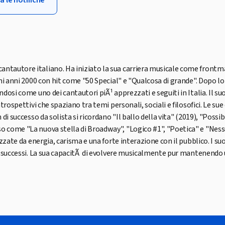
a le notifiche
antautore italiano. Ha iniziato la sua carriera musicale come frontm
rimi anni 2000 con hit come "50 Special" e "Qualcosa di grande". Dopo
ndosi come uno dei cantautori piÃ¹ apprezzati e seguiti in Italia. Il s
 introspettivi che spaziano tra temi personali, sociali e filosofici. L
 di successo da solista si ricordano "Il ballo della vita" (2019), "Possi
so come "La nuova stella di Broadway", "Logico #1", "Poetica" e "Nes
rizzate da energia, carisma e una forte interazione con il pubblico. I s
oi successi. La sua capacitÃ di evolvere musicalmente pur mantenendo un