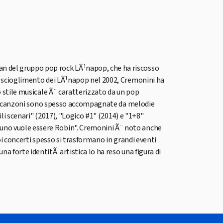
an del gruppo pop rock LÃ¹napop, che ha riscosso
 lo scioglimento dei LÃ¹napop nel 2002, Cremonini ha
uo stile musicale Ã¨ caratterizzato da un pop
e sue canzoni sono spesso accompagnate da melodie
bili scenari" (2017), "Logico #1" (2014) e "1+8"
suno vuole essere Robin". Cremonini Ã¨ noto anche
uoi concerti spesso si trasformano in grandi eventi
a forte identitÃ artistica lo ha reso una figura di