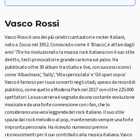
Vasco Rossi
Vasco Rossi è uno dei più celebri cantautori e rocker italiani,
nato a Zocca nel 1952. Conosciuto come il 'Blasco', è attivo dagli
anni '70 e ha rivoluzionato la musica rock italiana con il suo stile
diretto, testi provocatori e grande carisma sul palco. Ha
pubblicato oltre 30 album tra studio e live, con successi iconici
come 'Albachiara', 'Sally', 'Vita spericolata' e 'Gli spari sopra'.
Vasco è famoso per i suoi concerti negli stadi, spesso da record di
pubblico, come quello a Modena Park nel 2017 con oltre 225.000
spettatori. La sua carriera è segnata da una costante evoluzione
musicale e da una forte connessione con i fan, che lo
considerano una vera leggenda del rock italiano. Il suo stile
spazia dal rock melodico al pop, mantenendo sempre una forte
impronta personale. Ha ricevuto numerosi premi e
riconoscimenti per il suo contributo alla musica italiana. Vasco