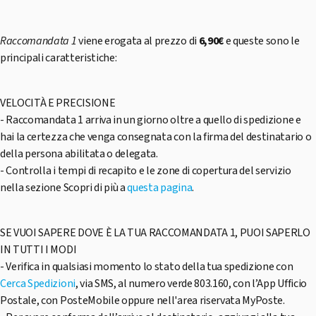
Raccomandata 1
viene erogata al prezzo di
6,90€
e queste sono le
principali caratteristiche:
VELOCITÀ E PRECISIONE
- Raccomandata 1 arriva in un giorno oltre a quello di spedizione e
hai la certezza che venga consegnata con la firma del destinatario o
della persona abilitata o delegata.
- Controlla i tempi di recapito e le zone di copertura del servizio
nella sezione Scopri di più a
questa pagina
.
SE VUOI SAPERE DOVE È LA TUA RACCOMANDATA 1, PUOI SAPERLO
IN TUTTI I MODI
- Verifica in qualsiasi momento lo stato della tua spedizione con
Cerca Spedizioni
, via SMS, al numero verde 803.160, con l’App Ufficio
Postale, con PosteMobile oppure nell'area riservata MyPoste.