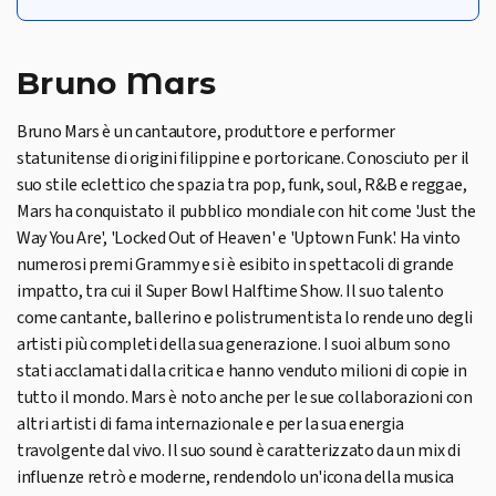
Bruno Mars
Bruno Mars è un cantautore, produttore e performer
statunitense di origini filippine e portoricane. Conosciuto per il
suo stile eclettico che spazia tra pop, funk, soul, R&B e reggae,
Mars ha conquistato il pubblico mondiale con hit come 'Just the
Way You Are', 'Locked Out of Heaven' e 'Uptown Funk'. Ha vinto
numerosi premi Grammy e si è esibito in spettacoli di grande
impatto, tra cui il Super Bowl Halftime Show. Il suo talento
come cantante, ballerino e polistrumentista lo rende uno degli
artisti più completi della sua generazione. I suoi album sono
stati acclamati dalla critica e hanno venduto milioni di copie in
tutto il mondo. Mars è noto anche per le sue collaborazioni con
altri artisti di fama internazionale e per la sua energia
travolgente dal vivo. Il suo sound è caratterizzato da un mix di
influenze retrò e moderne, rendendolo un'icona della musica